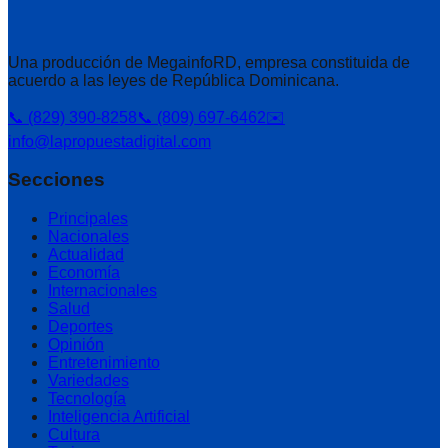
Una producción de MegainfoRD, empresa constituida de
acuerdo a las leyes de República Dominicana.
📞 (829) 390-8258
📞 (809) 697-6462
✉️
info@lapropuestadigital.com
Secciones
Principales
Nacionales
Actualidad
Economía
Internacionales
Salud
Deportes
Opinión
Entretenimiento
Variedades
Tecnología
Inteligencia Artificial
Cultura