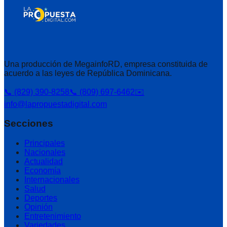
Una producción de MegainfoRD, empresa constituida de
acuerdo a las leyes de República Dominicana.
📞 (829) 390-8258
📞 (809) 697-6462
✉️
info@lapropuestadigital.com
Secciones
Principales
Nacionales
Actualidad
Economía
Internacionales
Salud
Deportes
Opinión
Entretenimiento
Variedades