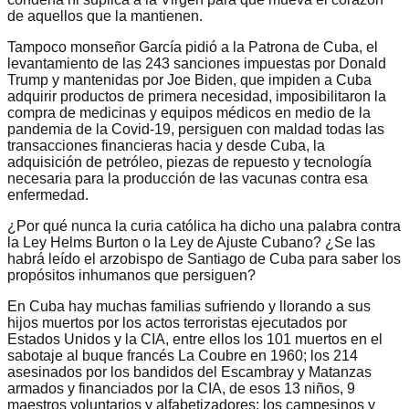
de aquellos que la mantienen.
Tampoco monseñor García pidió a la Patrona de Cuba, el
levantamiento de las 243 sanciones impuestas por Donald
Trump y mantenidas por Joe Biden, que impiden a Cuba
adquirir productos de primera necesidad, imposibilitaron la
compra de medicinas y equipos médicos en medio de la
pandemia de la Covid-19, persiguen con maldad todas las
transacciones financieras hacia y desde Cuba, la
adquisición de petróleo, piezas de repuesto y tecnología
necesaria para la producción de las vacunas contra esa
enfermedad.
¿Por qué nunca la curia católica ha dicho una palabra contra
la Ley Helms Burton o la Ley de Ajuste Cubano? ¿Se las
habrá leído el arzobispo de Santiago de Cuba para saber los
propósitos inhumanos que persiguen?
En Cuba hay muchas familias sufriendo y llorando a sus
hijos muertos por los actos terroristas ejecutados por
Estados Unidos y la CIA, entre ellos los 101 muertos en el
sabotaje al buque francés La Coubre en 1960; los 214
asesinados por los bandidos del Escambray y Matanzas
armados y financiados por la CIA, de esos 13 niños, 9
maestros voluntarios y alfabetizadores; los campesinos y