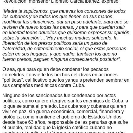
Revolución, monseñor Dionisio García Ibáñez, expresó:
“Madre te suplicamos, que muevas los corazones de todos
los cubanos y de todos los que tienen en sus manos
modificar las situaciones, dar un paso adelante, para que se
revisen de nuevo todas las penas, y para que puedan salir
en libertad todos aquellos que quisieron expresar su opinión
sobre la situación”…“Hay muchas madres sufriendo, la
liberación de los presos políticos sería un paso de
fraternidad, de entendimiento social, el que estas personas
estén en sus hogares, y que nadie, también los que no
fueron presos, paguen ninguna consecuencia posterior”.
O sea, que para quien debe condenar los pecados
cometidos, convierte los hechos delictivos en acciones
“políticas”, calificativo que los yanquis pretenden sembrar en
sus campañas mediáticas contra Cuba.
Ninguno de los sancionados fue condenado por actos
políticos, como quieren tergiversar los enemigos de Cuba, a
lo que se suma el prelado. Los cubanos y cubanas quieren
vivir en paz, sin guerra económica, comercial, financiera y
biológica como mantiene el gobierno de Estados Unidos
desde hace 63 años, responsable de las penurias que sufre
el pueblo, realidad que la iglesia católica cubana no
condena ni suplica a la Virgen para que mueva el corazón