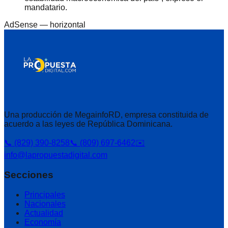
mandatario.
AdSense —
horizontal
Una producción de MegainfoRD, empresa constituida de
acuerdo a las leyes de República Dominicana.
📞 (829) 390-8258
📞 (809) 697-6462
✉️
info@lapropuestadigital.com
Secciones
Principales
Nacionales
Actualidad
Economía