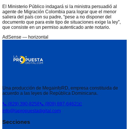
El Ministerio Público indagará si la ministra persuadió al
agente de Migración Colombia para lograr que el menor
saliera del país con su padre, “pese a no disponer del
documento que para este tipo de situaciones exige la ley”,
que consiste en un permiso autenticado ante notario.
AdSense —
horizontal
Una producción de MegainfoRD, empresa constituida de
acuerdo a las leyes de República Dominicana.
📞 (829) 390-8258
📞 (809) 697-6462
✉️
info@lapropuestadigital.com
Secciones