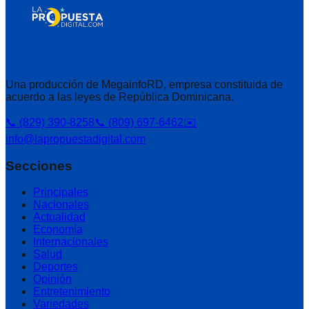
Una producción de MegainfoRD, empresa constituida de
acuerdo a las leyes de República Dominicana.
📞 (829) 390-8258
📞 (809) 697-6462
✉️
info@lapropuestadigital.com
Secciones
Principales
Nacionales
Actualidad
Economía
Internacionales
Salud
Deportes
Opinión
Entretenimiento
Variedades