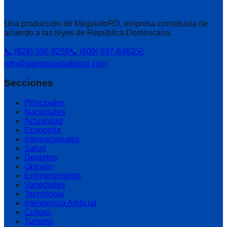
Una producción de MegainfoRD, empresa constituida de
acuerdo a las leyes de República Dominicana.
📞 (829) 390-8258
📞 (809) 697-6462
✉️
info@lapropuestadigital.com
Secciones
Principales
Nacionales
Actualidad
Economía
Internacionales
Salud
Deportes
Opinión
Entretenimiento
Variedades
Tecnología
Inteligencia Artificial
Cultura
Turismo