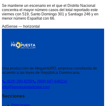
Se mantiene un escenario en el que el Distrito Nacional
concentra el mayor número casos del total reportado este
viernes con 519, Santo Domingo 301 y Santiago 246 y en
menor número Espaillat con 66.
AdSense —
horizontal
Una producción de MegainfoRD, empresa constituida de
acuerdo a las leyes de República Dominicana.
📞 (829) 390-8258
📞 (809) 697-6462
✉️
info@lapropuestadigital.com
Secciones
Principales