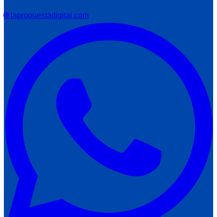
🌐 lapropuestadigital.com