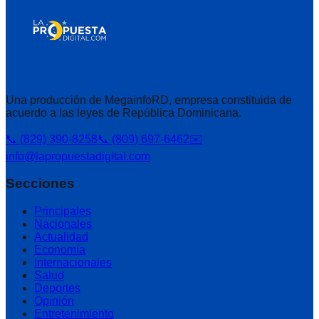
Una producción de MegainfoRD, empresa constituida de
acuerdo a las leyes de República Dominicana.
📞 (829) 390-8258
📞 (809) 697-6462
✉️
info@lapropuestadigital.com
Secciones
Principales
Nacionales
Actualidad
Economía
Internacionales
Salud
Deportes
Opinión
Entretenimiento