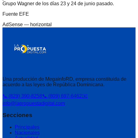
Grupo Wagner de los días 23 y 24 de junio pasado.
Fuente EFE
AdSense —
horizontal
Una producción de MegainfoRD, empresa constituida de
acuerdo a las leyes de República Dominicana.
📞 (829) 390-8258
📞 (809) 697-6462
✉️
info@lapropuestadigital.com
Secciones
Principales
Nacionales