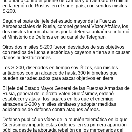
ucraniano contra el puente de Crimea y un aeródromo militar
en la región de Rostov, en el sur el país, con sendos misiles
S-200.
Según el parte del jefe del estado mayor de la Fuerzas
Aeroespaciales de Rusia, coronel general Víctor Afzálov, los
dos misiles fueron abatidos por la defensa antiaérea, informó
el Ministerio de Defensa en su canal de Telegram.
Otros dos misiles S-200 fueron desviados de sus objetivos
con medios de lucha electrónica y cayeron a tierra sin causar
daños ni destrucciones.
Los S-200, diseñados en tiempo soviéticos, son misiles
antiaéreos con un alcance de hasta 300 kilómetros que
pueden ser adecuados para atacar objetivos en tierra.
El jefe del Estado Mayor General de las Fuerzas Armadas de
Rusia, general del ejército Valeri Guerásimov, ordenó
establecer y atacar los lugares en los que el enemigo
almacena S-200 y misiles similares y adoptar medidas
adicionales de defensa contra ataques aéreos.
Defensa publicó un vídeo de la reunión telemática en la que
Guerásimov imparte estas órdenes, en su primera aparición
pública desde la abortada rebelión de los mercenarios del