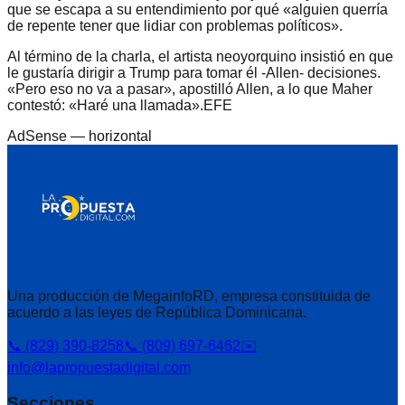
que se escapa a su entendimiento por qué «alguien querría
de repente tener que lidiar con problemas políticos».
Al término de la charla, el artista neoyorquino insistió en que
le gustaría dirigir a Trump para tomar él -Allen- decisiones.
«Pero eso no va a pasar», apostilló Allen, a lo que Maher
contestó: «Haré una llamada».EFE
AdSense —
horizontal
Una producción de MegainfoRD, empresa constituida de
acuerdo a las leyes de República Dominicana.
📞 (829) 390-8258
📞 (809) 697-6462
✉️
info@lapropuestadigital.com
Secciones