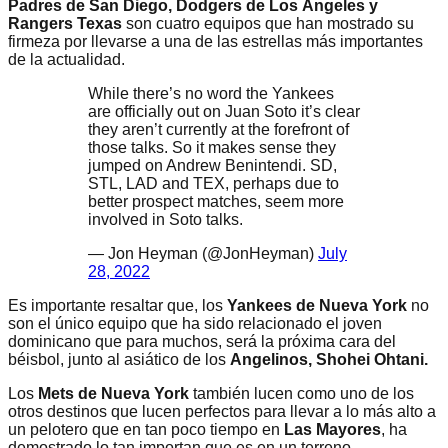
Padres de San Diego, Dodgers de Los Ángeles y
Rangers Texas
son cuatro equipos que han mostrado su
firmeza por llevarse a una de las estrellas más importantes
de la actualidad.
While there’s no word the Yankees
are officially out on Juan Soto it’s clear
they aren’t currently at the forefront of
those talks. So it makes sense they
jumped on Andrew Benintendi. SD,
STL, LAD and TEX, perhaps due to
better prospect matches, seem more
involved in Soto talks.
— Jon Heyman (@JonHeyman)
July
28, 2022
Es importante resaltar que, los
Yankees de Nueva York
no
son el único equipo que ha sido relacionado el joven
dominicano que para muchos, será la próxima cara del
béisbol, junto al asiático de los
Angelinos, Shohei Ohtani.
Los
Mets de Nueva York
también lucen como uno de los
otros destinos que lucen perfectos para llevar a lo más alto a
un pelotero que en tan poco tiempo en
Las Mayores
, ha
demostrado lo tan importan que es en un terreno.