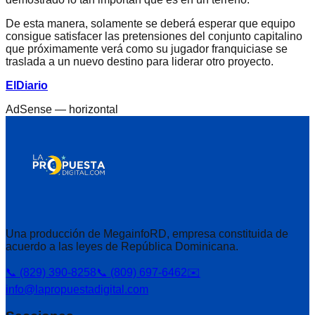
De esta manera, solamente se deberá esperar que equipo
consigue satisfacer las pretensiones del conjunto capitalino
que próximamente verá como su jugador franquiciase se
traslada a un nuevo destino para liderar otro proyecto.
ElDiario
AdSense —
horizontal
Una producción de MegainfoRD, empresa constituida de
acuerdo a las leyes de República Dominicana.
📞 (829) 390-8258
📞 (809) 697-6462
✉️
info@lapropuestadigital.com