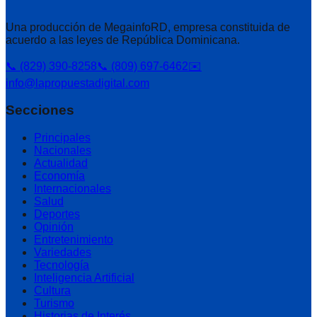
Una producción de MegainfoRD, empresa constituida de
acuerdo a las leyes de República Dominicana.
📞 (829) 390-8258
📞 (809) 697-6462
✉️
info@lapropuestadigital.com
Secciones
Principales
Nacionales
Actualidad
Economía
Internacionales
Salud
Deportes
Opinión
Entretenimiento
Variedades
Tecnología
Inteligencia Artificial
Cultura
Turismo
Historias de Interés