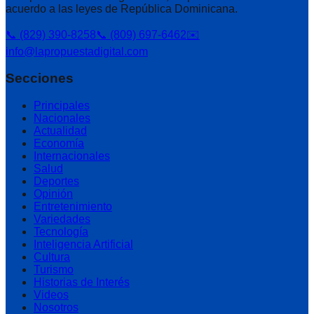
acuerdo a las leyes de República Dominicana.
📞 (829) 390-8258
📞 (809) 697-6462
✉️
info@lapropuestadigital.com
Secciones
Principales
Nacionales
Actualidad
Economía
Internacionales
Salud
Deportes
Opinión
Entretenimiento
Variedades
Tecnología
Inteligencia Artificial
Cultura
Turismo
Historias de Interés
Videos
Nosotros