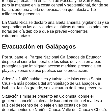
rebajó a precaución en la Isla de Pascua y de San Félix,
pero la mantuvo en la costa central y septentrional, donde se
ha lanzado una alerta de evacuación que afecta a 1,5
millones de personas.
En Costa Rica se declaró una alerta amarilla (vigilancia) y se
suspendieron las actividades acuáticas durante las primeras
horas del día debido a que se prevén «corrientes
extraordinarias».
Evacuación en Galápagos
Por su parte, el Parque Nacional Galápagos de Ecuador
dispuso el cierre temporal de los sitios de visita en áreas
protegidas que impliquen acceso marítimo, presencia en
playas y zonas de uso público, como precaución.
Además, 1.480 habitantes y turistas de islas como Santa
Cruz -la más poblada del archipiélago de Galápagos-, e
Isabela -la más grande, se evacuaron de forma preventiva.
Situación similar se presentó en Colombia, donde el
gobierno canceló la alerta de tsunami emitida el martes a
raíz del descenso del oleaje en las costas de los
departamentos de Nariño, Cauca, Valle del Cauca y Chocó.