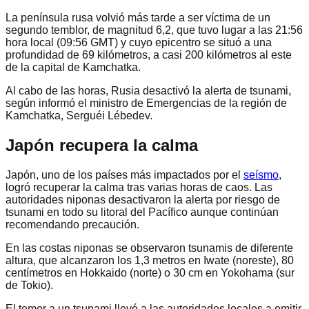
La península rusa volvió más tarde a ser víctima de un
segundo temblor, de magnitud 6,2, que tuvo lugar a las 21:56
hora local (09:56 GMT) y cuyo epicentro se situó a una
profundidad de 69 kilómetros, a casi 200 kilómetros al este
de la capital de Kamchatka.
Al cabo de las horas, Rusia desactivó la alerta de tsunami,
según informó el ministro de Emergencias de la región de
Kamchatka, Serguéi Lébedev.
Japón recupera la calma
Japón, uno de los países más impactados por el
seísmo
,
logró recuperar la calma tras varias horas de caos. Las
autoridades niponas desactivaron la alerta por riesgo de
tsunami en todo su litoral del Pacífico aunque continúan
recomendando precaución.
En las costas niponas se observaron tsunamis de diferente
altura, que alcanzaron los 1,3 metros en Iwate (noreste), 80
centímetros en Hokkaido (norte) o 30 cm en Yokohama (sur
de Tokio).
El temor a un tsunami llevó a las autoridades locales a emitir