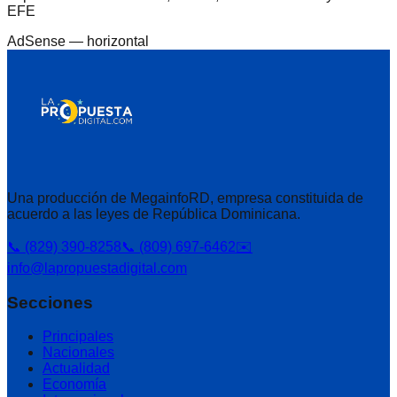
EFE
AdSense —
horizontal
Una producción de MegainfoRD, empresa constituida de
acuerdo a las leyes de República Dominicana.
📞 (829) 390-8258
📞 (809) 697-6462
✉️
info@lapropuestadigital.com
Secciones
Principales
Nacionales
Actualidad
Economía