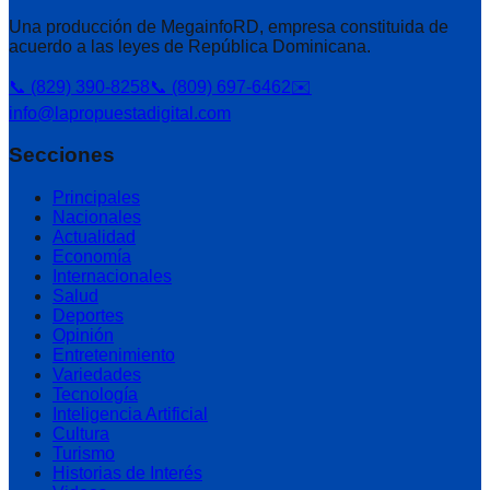
Una producción de MegainfoRD, empresa constituida de
acuerdo a las leyes de República Dominicana.
📞 (829) 390-8258
📞 (809) 697-6462
✉️
info@lapropuestadigital.com
Secciones
Principales
Nacionales
Actualidad
Economía
Internacionales
Salud
Deportes
Opinión
Entretenimiento
Variedades
Tecnología
Inteligencia Artificial
Cultura
Turismo
Historias de Interés