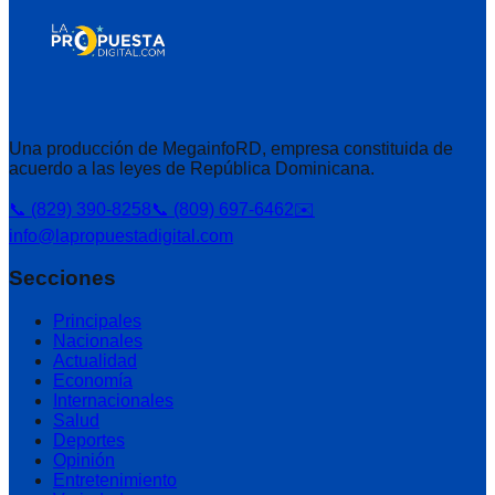
Una producción de MegainfoRD, empresa constituida de
acuerdo a las leyes de República Dominicana.
📞 (829) 390-8258
📞 (809) 697-6462
✉️
info@lapropuestadigital.com
Secciones
Principales
Nacionales
Actualidad
Economía
Internacionales
Salud
Deportes
Opinión
Entretenimiento