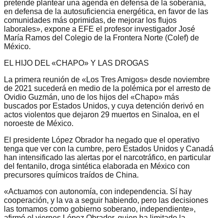
pretende plantear una agenda en defensa de la soberanía,
en defensa de la autosuficiencia energética, en favor de las
comunidades más oprimidas, de mejorar los flujos
laborales», expone a EFE el profesor investigador José
María Ramos del Colegio de la Frontera Norte (Colef) de
México.
EL HIJO DEL «CHAPO» Y LAS DROGAS
La primera reunión de «Los Tres Amigos» desde noviembre
de 2021 sucederá en medio de la polémica por el arresto de
Ovidio Guzmán, uno de los hijos del «Chapo» más
buscados por Estados Unidos, y cuya detención derivó en
actos violentos que dejaron 29 muertos en Sinaloa, en el
noroeste de México.
El presidente López Obrador ha negado que el operativo
tenga que ver con la cumbre, pero Estados Unidos y Canadá
han intensificado las alertas por el narcotráfico, en particular
del fentanilo, droga sintética elaborada en México con
precursores químicos traídos de China.
«Actuamos con autonomía, con independencia. Sí hay
cooperación, y la va a seguir habiendo, pero las decisiones
las tomamos como gobierno soberano, independiente»,
afirmó el viernes López Obrador, quien ha limitado la