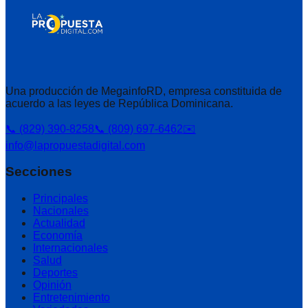
Una producción de MegainfoRD, empresa constituida de
acuerdo a las leyes de República Dominicana.
📞 (829) 390-8258
📞 (809) 697-6462
✉️
info@lapropuestadigital.com
Secciones
Principales
Nacionales
Actualidad
Economía
Internacionales
Salud
Deportes
Opinión
Entretenimiento