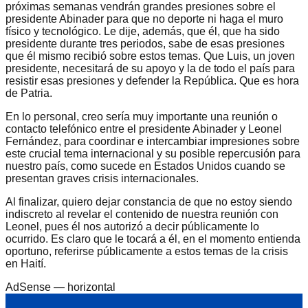
próximas sema­nas vendrán grandes pre­siones sobre el
presidente Abinader para que no de­porte ni haga el muro
físi­co y tecnológico. Le dije, además, que él, que ha si­do
presidente durante tres periodos, sabe de esas pre­siones
que él mismo reci­bió sobre estos temas. Que Luis, un joven
presidente, necesitará de su apoyo y la de todo el país para
resistir esas presiones y defender la República. Que es hora
de Patria.
En lo personal, creo se­ría muy importante una re­unión o
contacto telefónico entre el presidente Abina­der y Leonel
Fernández, pa­ra coordinar e intercambiar impresiones sobre
este cru­cial tema internacional y su posible repercusión para
nuestro país, como sucede en Estados Unidos cuando se
presentan graves crisis internacionales.
Al finalizar, quiero dejar constancia de que no estoy siendo
indiscreto al revelar el contenido de nuestra re­unión con
Leonel, pues él nos autorizó a decir públi­camente lo
ocurrido. Es cla­ro que le tocará a él, en el mo­mento entienda
oportuno, referirse públicamente a estos temas de la crisis
en Haití.
AdSense —
horizontal