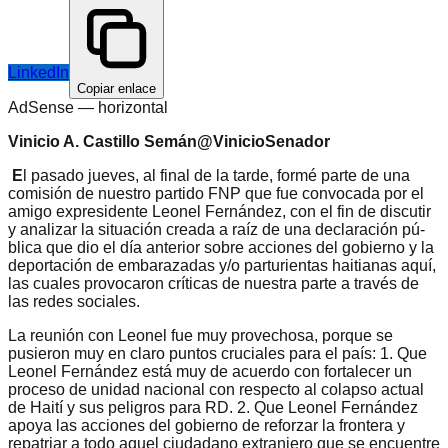
LinkedIn
Copiar enlace
AdSense —
horizontal
Vinicio A. Castillo Semán
@VinicioSenador
E
l pasado jueves, al final de la tar­de, formé par­te de una
comi­sión de nuestro partido FNP que fue con­vocada por el
amigo expre­sidente Leonel Fernández, con el fin de discutir
y ana­lizar la situación creada a raíz de una declaración pú­
blica que dio el día anterior sobre acciones del gobierno y la
deportación de embara­zadas y/o parturientas hai­tianas aquí,
las cuales pro­vocaron críticas de nuestra parte a través de
las redes sociales.
La reunión con Leonel fue muy provechosa, por­que se
pusieron muy en cla­ro puntos cruciales para el país: 1. Que
Leonel Fernán­dez está muy de acuerdo con fortalecer un
proceso de unidad nacional con res­pecto al colapso actual
de Haití y sus peligros para RD. 2. Que Leonel Fernández
apoya las acciones del go­bierno de reforzar la fron­tera y
repatriar a todo aquel ciudadano extranjero que se encuentre