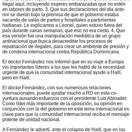
ilegal aquí, in­cluyendo mujeres embara­zadas que no estén
en la­bores de parto. 3. Que sus declaraciones del día ante­
rior se dieron bajo la premi­sa de que el gobierno estaba
sacando de salas de partos y hospitales a parturientas
haitianas. Le explicamos a Leonel, quien estuvo fuera del
país durante varias se­manas, que eso no era cier­to. 4. Que
esa versión fue una manipulación mediáti­ca de un grupo
antinacional que busca desacreditar los procesos de
repatriación de ilegales, para crear un am­biente de presión y
de con­dena internacional contra República Dominicana.
El doctor Fernández nos informó que en su viaje a Europa
vio importantes lí­deres a los que les habló de la necesidad
urgente de que la comunidad internacional ayude a Haití,
pero en Haití.
El doctor Fernández, con sus numerosas relaciones
internacionales, puede ayu­dar mucho a RD en esta co­
yuntura aunando esfuerzos con el presidente Luis Abi­nader.
Como líder más im­portante de la oposición, su opinión en
conjunción con la del gobierno en este tema internacional es
clave para que la comunidad interna­cional reciba el mensaje
po­tente de unidad nacional.
A Fernández le advertí, ante el colapso de Haití, que en las