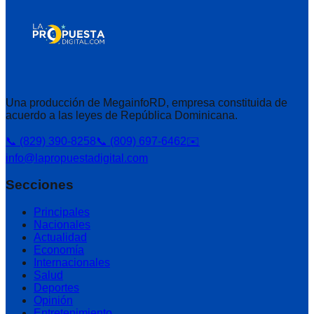
Una producción de MegainfoRD, empresa constituida de
acuerdo a las leyes de República Dominicana.
📞 (829) 390-8258
📞 (809) 697-6462
✉️
info@lapropuestadigital.com
Secciones
Principales
Nacionales
Actualidad
Economía
Internacionales
Salud
Deportes
Opinión
Entretenimiento