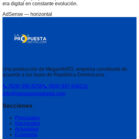
era digital en constante evolución.
AdSense —
horizontal
Una producción de MegainfoRD, empresa constituida de
acuerdo a las leyes de República Dominicana.
📞 (829) 390-8258
📞 (809) 697-6462
✉️
info@lapropuestadigital.com
Secciones
Principales
Nacionales
Actualidad
Economía