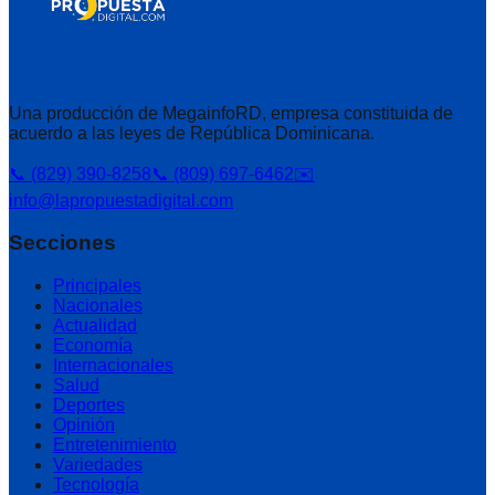
Una producción de MegainfoRD, empresa constituida de
acuerdo a las leyes de República Dominicana.
📞 (829) 390-8258
📞 (809) 697-6462
✉️
info@lapropuestadigital.com
Secciones
Principales
Nacionales
Actualidad
Economía
Internacionales
Salud
Deportes
Opinión
Entretenimiento
Variedades
Tecnología