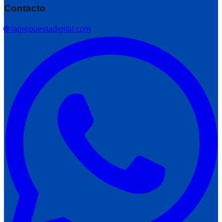
Contacto
🌐 lapropuestadigital.com