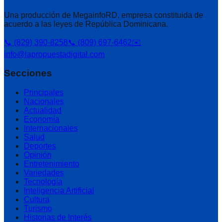
Una producción de MegainfoRD, empresa constituida de
acuerdo a las leyes de República Dominicana.
📞 (829) 390-8258
📞 (809) 697-6462
✉️
info@lapropuestadigital.com
Secciones
Principales
Nacionales
Actualidad
Economía
Internacionales
Salud
Deportes
Opinión
Entretenimiento
Variedades
Tecnología
Inteligencia Artificial
Cultura
Turismo
Historias de Interés