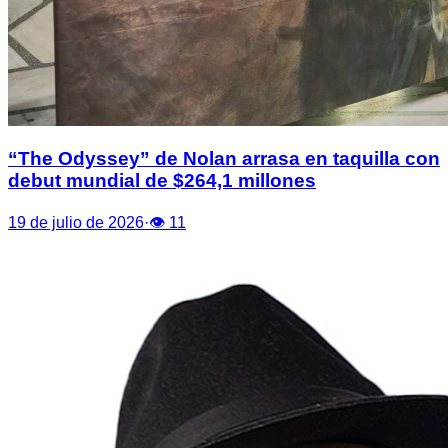
“The Odyssey” de Nolan arrasa en taquilla con
debut mundial de $264,1 millones
19 de julio de 2026
·
👁
11