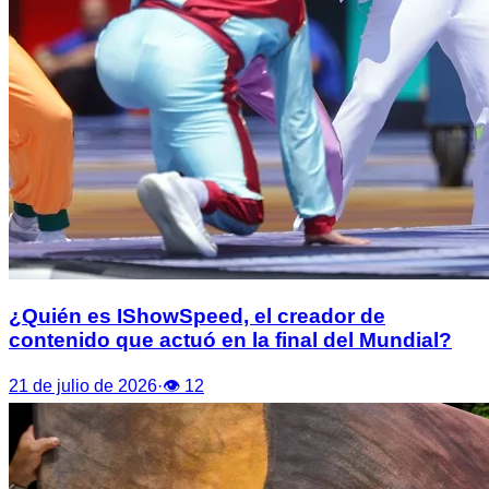
¿Quién es IShowSpeed, el creador de
contenido que actuó en la final del Mundial?
21 de julio de 2026
·
👁
12