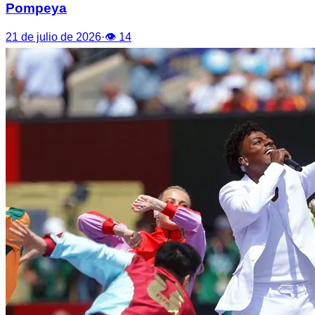
Pompeya
21 de julio de 2026
·
👁
14