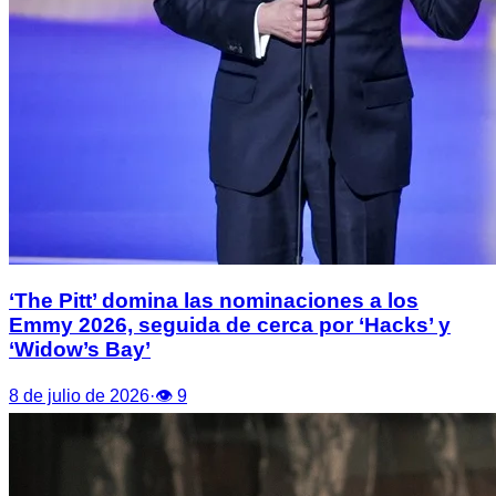
‘The Pitt’ domina las nominaciones a los
Emmy 2026, seguida de cerca por ‘Hacks’ y
‘Widow’s Bay’
8 de julio de 2026
·
👁
9