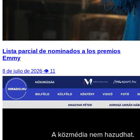
Lista parcial de nominados a los premios
Emmy
8 de julio de 2026
·
👁
11