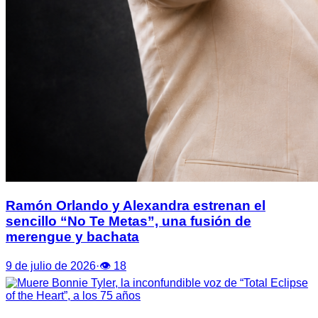
Ramón Orlando y Alexandra estrenan el
sencillo “No Te Metas”, una fusión de
merengue y bachata
9 de julio de 2026
·
👁
18